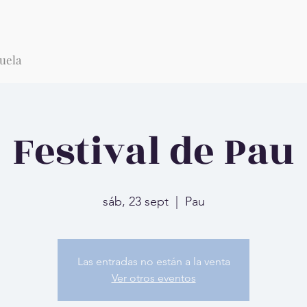
uela
Festival de Pau
sáb, 23 sept
  |  
Pau
Las entradas no están a la venta
Ver otros eventos