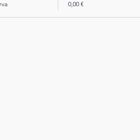
rva
0,00 €