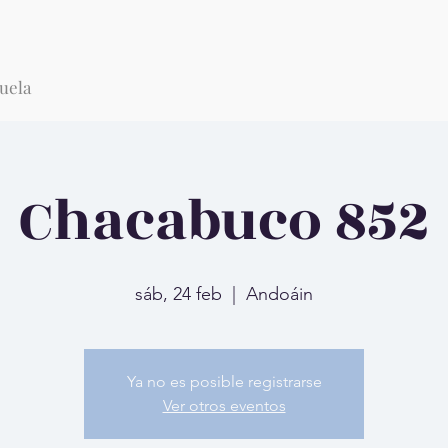
uela
Chacabuco 852
sáb, 24 feb
  |  
Andoáin
Ya no es posible registrarse
Ver otros eventos